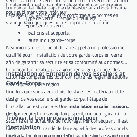
verre. D’abord, le verre utilisé doit être un verre de sécurité
Finalement, c’est une option élégante et contemporaine
trempé ou feuilleté, capable de résister aux chocs. Ensuite,
pour sublimer votre intérieur.
l’épaisseur du verre doit être conforme aux normes en
Type de verre : trempé ou feuilleté.
vigueur. Voici quelques points importants à vérifier :
Épaisseur du verre.
Fixations et supports.
Hauteur du garde-corps.
Néanmoins, il est crucial de faire appel à un professionnel
qualifié pour l’installation de votre garde-corps en verre
afin de garantir sa sécurité et sa conformité aux normes.
Cependant, n’hésitez pas à vous renseigner auprès des
Installation et Entretien de vos Escaliers et
autorités compétentes pour connaître les réglementations
Garde-Corps
spécifiques à votre région.
Une fois que vous avez choisi le style, les matériaux et le
design de vos escaliers et garde-corps, l’étape de
l’installation est cruciale. Une
installation escalier maison
design
requiert un savoir-faire spécifique pour garantir la
Trouver le bon professionnel pour
sécurité et la durabilité de l’ouvrage. Par conséquent, il est
l’installation
fortement recommandé de faire appel à des professionnels
qualifiés. De plus, un entretien régulier est nécessaire pour
L’installation d’un escalier et d’un garde-corps est un travail