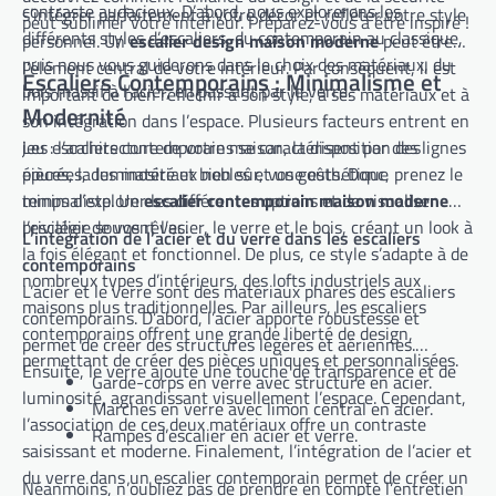
contraste audacieux. D’abord, nous explorerons les
s’intégrer parfaitement à votre décor et refléter votre style
peut sublimer votre intérieur. Préparez-vous à être inspiré !
différents styles d’escaliers, du contemporain au classique,
personnel. Un
escalier design maison moderne
peut être
puis nous vous guiderons dans le choix des matériaux, du
l’élément central de votre intérieur. Par conséquent, il est
Escaliers Contemporains : Minimalisme et
bois massif à l’acier, en passant par le verre.
important de bien réfléchir à son style, à ses matériaux et à
Modernité
son intégration dans l’espace. Plusieurs facteurs entrent en
jeu : l’architecture de votre maison, la disposition des
Les escaliers contemporains se caractérisent par des lignes
pièces, la luminosité et bien sûr, vos goûts. Donc, prenez le
épurées, des matériaux nobles et une esthétique
temps d’explorer les différentes options et de visualiser
minimaliste. Un
escalier contemporain maison moderne
l’escalier de vos rêves.
privilégie souvent l’acier, le verre et le bois, créant un look à
L’intégration de l’acier et du verre dans les escaliers
la fois élégant et fonctionnel. De plus, ce style s’adapte à de
contemporains
nombreux types d’intérieurs, des lofts industriels aux
L’acier et le verre sont des matériaux phares des escaliers
maisons plus traditionnelles. Par ailleurs, les escaliers
contemporains. D’abord, l’acier apporte robustesse et
contemporains offrent une grande liberté de design,
permet de créer des structures légères et aériennes.
permettant de créer des pièces uniques et personnalisées.
Ensuite, le verre ajoute une touche de transparence et de
Garde-corps en verre avec structure en acier.
luminosité, agrandissant visuellement l’espace. Cependant,
Marches en verre avec limon central en acier.
l’association de ces deux matériaux offre un contraste
Rampes d’escalier en acier et verre.
saisissant et moderne. Finalement, l’intégration de l’acier et
du verre dans un escalier contemporain permet de créer un
Néanmoins, n’oubliez pas de prendre en compte l’entretien