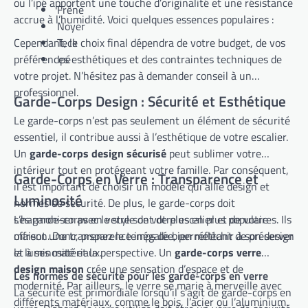
ou l’ipé apportent une touche d’originalité et une résistance
Frêne
accrue à l’humidité. Voici quelques essences populaires :
Noyer
Cependant, le choix final dépendra de votre budget, de vos
Teck
préférences esthétiques et des contraintes techniques de
Ipé
votre projet. N’hésitez pas à demander conseil à un
professionnel.
Garde-Corps Design : Sécurité et Esthétique
Le garde-corps n’est pas seulement un élément de sécurité
essentiel, il contribue aussi à l’esthétique de votre escalier.
Un
garde-corps design sécurisé
peut sublimer votre
intérieur tout en protégeant votre famille. Par conséquent,
Garde-Corps en Verre : Transparence et
il est important de choisir un modèle qui allie design et
Luminosité
normes de sécurité. De plus, le garde-corps doit
s’harmoniser avec le style de votre escalier et de votre
Les garde-corps en verre sont de plus en plus populaires. Ils
maison. Donc, prenez le temps de bien réfléchir à son design
offrent une transparence inégalée, permettant de préserver
et à ses matériaux.
la luminosité et la perspective. Un
garde-corps verre
design maison
crée une sensation d’espace et de
Les normes de sécurité pour les garde-corps en verre
modernité. Par ailleurs, le verre se marie à merveille avec
La sécurité est primordiale lorsqu’il s’agit de garde-corps en
différents matériaux, comme le bois, l’acier ou l’aluminium.