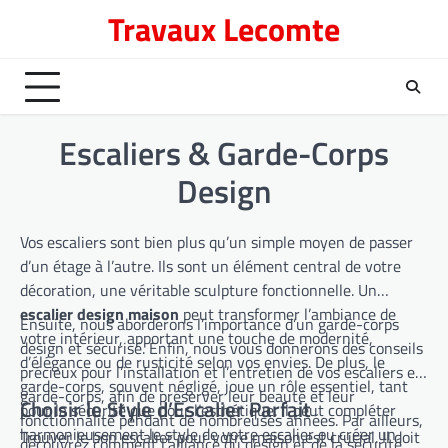
Skip
Travaux Lecomte
to
content
Escaliers & Garde-Corps
Design
Vos escaliers sont bien plus qu’un simple moyen de passer
d’un étage à l’autre. Ils sont un élément central de votre
décoration, une véritable sculpture fonctionnelle. Un
escalier design maison
peut transformer l’ambiance de
Ensuite, nous aborderons l’importance d’un garde-corps
votre intérieur, apportant une touche de modernité,
design et sécurisé. Enfin, nous vous donnerons des conseils
d’élégance ou de rusticité selon vos envies. De plus, le
précieux pour l’installation et l’entretien de vos escaliers et
garde-corps, souvent négligé, joue un rôle essentiel, tant
garde-corps, afin de préserver leur beauté et leur
Choisir le Style d’Escalier Parfait
pour la sécurité que pour l’esthétique. Il peut compléter
fonctionnalité pendant de nombreuses années. Par ailleurs,
harmonieusement le style de votre escalier ou créer un
Trouver le bon escalier pour votre maison est crucial. Il doit
découvrez comment l’alliance du design et de la sécurité