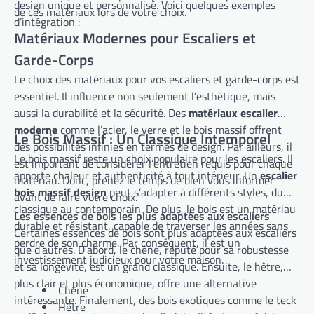
design unique et personnalisé. Voici quelques exemples
de ces matériaux lors de votre choix.
d’intégration :
Matériaux Modernes pour Escaliers et
Garde-Corps
Le choix des matériaux pour vos escaliers et garde-corps est
essentiel. Il influence non seulement l’esthétique, mais
aussi la durabilité et la sécurité. Des
matériaux escalier
moderne
comme l’acier, le verre et le bois massif offrent
Le Bois Massif : Un Classique Intemporel
des possibilités infinies en termes de design. Par ailleurs, il
Le bois massif reste un choix populaire pour les escaliers. Il
est important de considérer l’entretien requis pour chaque
apporte chaleur et authenticité à tout intérieur. Un
escalier
matériau. Donc, prenez le temps de bien vous informer
bois massif design
peut s’adapter à différents styles, du
avant de faire votre choix.
classique au contemporain. De plus, le bois est un matériau
Les essences de bois les plus adaptées aux escaliers
durable et résistant, capable de traverser les années sans
Certaines essences de bois sont plus adaptées aux escaliers
perdre de son charme. Par conséquent, il est un
que d’autres. D’abord, le chêne, réputé pour sa robustesse
investissement judicieux pour votre maison.
et sa longévité, est un grand classique. Ensuite, le hêtre,
plus clair et plus économique, offre une alternative
Chêne
intéressante. Finalement, des bois exotiques comme le teck
Hêtre